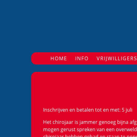
HOME
(CURRENT)
INFO
VRIJWILLIGER
Inschrijven en betalen tot en met: 5 juli
Het chirojaar is jammer genoeg bijna af
mogen gerust spreken van een overweldige
chirojaar hebben gehad en staan te pop