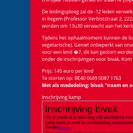
De leidingsploeg zal de -12 leden verwel
in Itegem (Professor Verbiststraat 2, 222
worden om 13u30 verwacht aan het kerkplei
Tijdens het ophaalmoment kunnen de buik
vegetarische). Geniet onbeperkt van onz
voor een kind �7, dit kan gestort worde
onder de inschrijvingen voor bivak. Kom
Prijs: 145 euro per kind
Te storten op: BE40 0689 0087 1763
Met als mededeling: bivak "naam en 
Inschrijving kamp