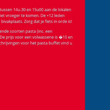
i tussen 14u.30 en 15u00 aan de lokalen
 niet vroeger te komen. De +12 leden
vakplaats. Zorg dat je fiets in orde is!
ende soorten pasta (inc. een
 De prijs voor een volwassene is �10 en
rijvingen voor het pasta buffet vind u